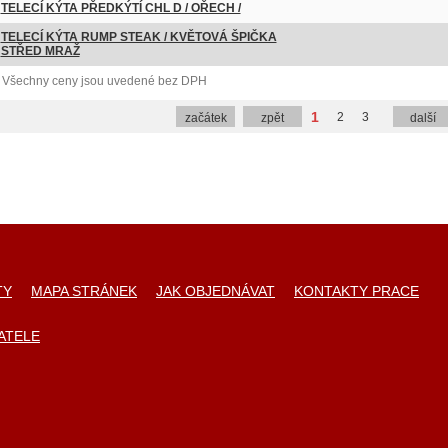
TELECÍ KÝTA PŘEDKÝTÍ CHL D / OŘECH /
TELECÍ KÝTA RUMP STEAK / KVĚTOVÁ ŠPIČKA
STŘED MRAŽ
Všechny ceny jsou uvedené bez DPH
1
2
3
začátek
zpět
další
TY
MAPA STRÁNEK
JAK OBJEDNÁVAT
KONTAKTY PRACE
ATELE