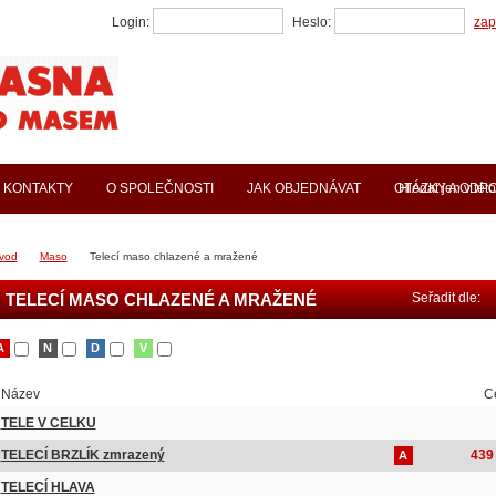
Login:
Heslo:
zap
KONTAKTY
O SPOLEČNOSTI
JAK OBJEDNÁVAT
OTÁZKY A ODP
Hledat jen v této
vod
Maso
Telecí maso chlazené a mražené
TELECÍ MASO CHLAZENÉ A MRAŽENÉ
Seřadit dle:
A
N
D
V
Název
C
TELE V CELKU
TELECÍ BRZLÍK zmrazený
439
A
TELECÍ HLAVA