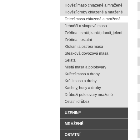
Hovězí maso chlazené a mražené
Hovězí droby chlazené a mražené
Telecí maso chlazené a mražené
Jehněčí a skopové maso
Zvěřina - srnčí, kančí, dančí, jelení
Zvěřina - ostatní
Klokaní a pštrosí masa
Steaková dovozová masa
Selata
Mletá masa a polotovary
Kuřecí maso a droby
Krůtí maso a droby
Kachny, husy a droby
Drůbeží polotovary mražené
Ostatní drůbež
UZENINY
MRAŽENÉ
OSTATNÍ