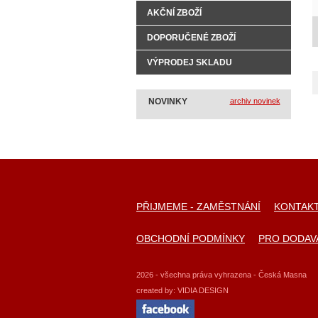
AKČNÍ ZBOŽÍ
DOPORUČENÉ ZBOŽÍ
VÝPRODEJ SKLADU
NOVINKY
archiv novinek
PŘIJMEME - ZAMĚSTNÁNÍ
KONTAK
OBCHODNÍ PODMÍNKY
PRO DODAV
2026 - všechna práva vyhrazena - Česká Masna
created by:
VIDIA DESIGN