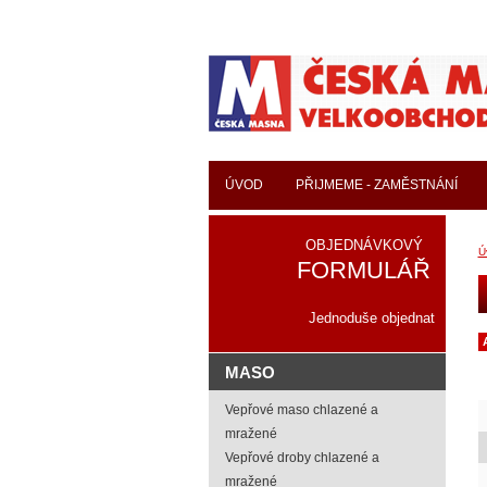
ÚVOD
PŘIJMEME - ZAMĚSTNÁNÍ
OBJEDNÁVKOVÝ
Ú
FORMULÁŘ
Jednoduše objednat
MASO
Vepřové maso chlazené a
mražené
Vepřové droby chlazené a
mražené