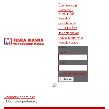
Úvod – eshop
Přijmeme -
zaměstnání
Kontakty
O společnosti
CERTIFIKÁTY
Jak objednávat
Otázky a odpovědi
Kontakty prace
Přihlásit
Login:
Heslo:
zapomněli jste heslo?
Obchodní podmínky
Obchodní podmínky