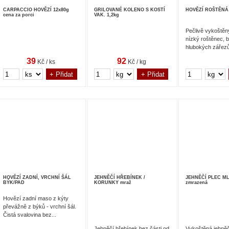
CARPACCIO HOVĚZÍ 12x80g
GRILOVANÉ KOLENO S KOSTÍ
HOVĚZÍ ROŠTĚNÁ 
cena za porci
VAK. 1,2kg
Pečlivě vykoštěn
nízký roštěnec, 
hlubokých zářez
svaloviny,...
39
92
Kč / ks
Kč / kg
HOVĚZÍ ZADNÍ, VRCHNÍ ŠÁL
JEHNĚČÍ HŘEBÍNEK /
JEHNĚČÍ PLEC M
BÝK/PAD
KORUNKY mraž
zmrazená
Hovězí zadní maso z kýty
převážně z býků - vrchní šál.
Čistá svalovina bez...
Jehněčí hřebínek bez části od
Vykoštěná jehněč