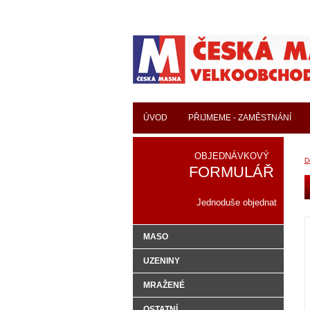
ÚVOD
PŘIJMEME - ZAMĚSTNÁNÍ
OBJEDNÁVKOVÝ
D
FORMULÁŘ
Jednoduše objednat
MASO
UZENINY
MRAŽENÉ
OSTATNÍ