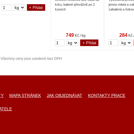
krku, balené převážně po 2
jemno mletá a v
kusech
zabalená a šoko
749
284
Kč / kg
Kč 
Všechny ceny jsou uvedené bez DPH
TY
MAPA STRÁNEK
JAK OBJEDNÁVAT
KONTAKTY PRACE
ATELE