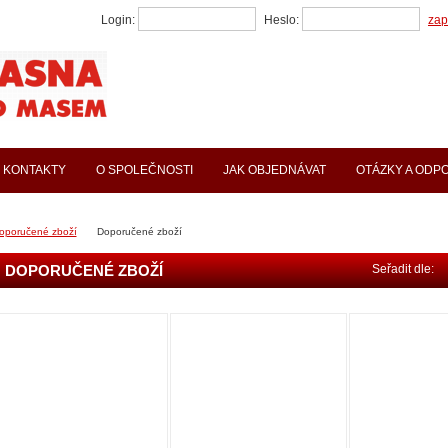
Login:
Heslo:
zap
KONTAKTY
O SPOLEČNOSTI
JAK OBJEDNÁVAT
OTÁZKY A ODP
oporučené zboží
Doporučené zboží
DOPORUČENÉ ZBOŽÍ
Seřadit dle: