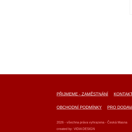
PŘIJMEME - ZAMĚSTNÁNÍ
KONTAK
OBCHODNÍ PODMÍNKY
PRO DODAV
2026 - všechna práva vyhrazena - Česká Masna
created by:
VIDIA DESIGN