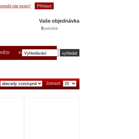
omněli jste heslo?
Vaše objednávka
0
položek
OVĚDI
KONTAKTY PRACE
Zobrazit: