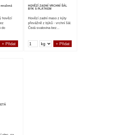
mražená
HOVĚZÍ ZADNÍ VRCHNÍ ŠÁL
BÝK S PLÁTKEM
ý hovězí
Hovězí zadní maso z kýty
bez
převážně z býků - vrchní šál.
ů do
Čistá svalovina bez...
LETÁ
í plec, na