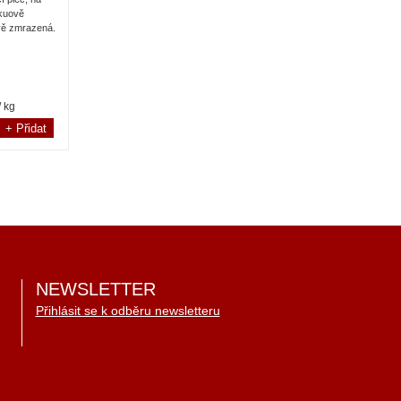
akuově
vě zmrazená.
/ kg
NEWSLETTER
Přihlásit se k odběru newsletteru