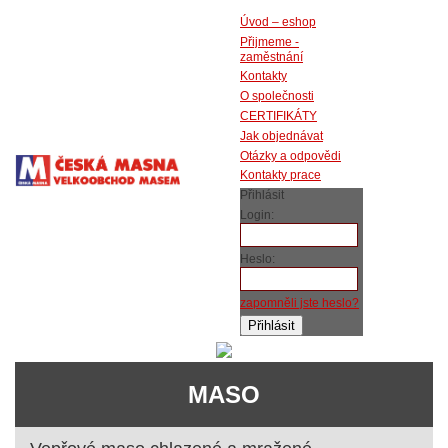
Úvod – eshop
Přijmeme -
zaměstnání
Kontakty
O společnosti
CERTIFIKÁTY
Jak objednávat
Otázky a odpovědi
Kontakty prace
Přihlásit
Login:
Heslo:
zapomněli jste heslo?
MASO