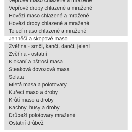
Vepřové maso chlazené a mražené
Vepřové droby chlazené a mražené
Hovězí maso chlazené a mražené
Hovězí droby chlazené a mražené
Telecí maso chlazené a mražené
Jehněčí a skopové maso
Zvěřina - srnčí, kančí, dančí, jelení
Zvěřina - ostatní
Klokaní a pštrosí masa
Steaková dovozová masa
Selata
Mletá masa a polotovary
Kuřecí maso a droby
Krůtí maso a droby
Kachny, husy a droby
Drůbeží polotovary mražené
Ostatní drůbež