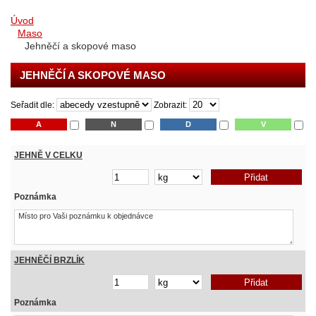
Úvod
Maso
Jehněčí a skopové maso
JEHNĚČÍ A SKOPOVÉ MASO
Seřadit dle:
Zobrazit:
A
N
D
V
JEHNĚ V CELKU
Poznámka
JEHNĚČÍ BRZLÍK
Poznámka