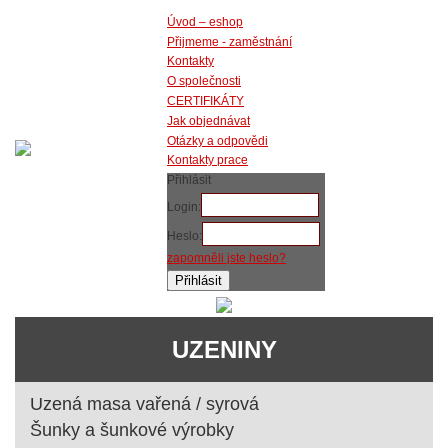
Úvod – eshop
Přijmeme - zaměstnání
Kontakty
O společnosti
CERTIFIKÁTY
Jak objednávat
Otázky a odpovědi
Kontakty prace
Přihlásit
Login:
Heslo:
zapomněli jste heslo?
UZENINY
Uzená masa vařená / syrová
Šunky a šunkové výrobky