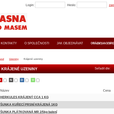
Login:
Heslo:
zap
KONTAKTY
O SPOLEČNOSTI
JAK OBJEDNÁVAT
OTÁZKY A ODP
Hledat jen v této
vod
Uzeniny
Krájené uzeniny
KRÁJENÉ UZENINY
Seřadit dle:
A
N
D
V
Název
Cena
HERKULES KRÁJENÝ CCA 1 KG
ŠUNKA KUŘECÍ PRSNÍ KRÁJENÁ 1KG
ŠUNKA PLÁTKOVANÁ MR 2/5kg balení