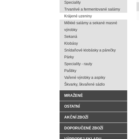
Speciality
Trvanlivé a fermentované salámy
Krájené uzeniny
Měkké salámy a sekané masné
výrobky
Sekaná
Klobásy
Snídaňové klobásky a párečky
Párky
Speciality - rauty
Paštiky
Vařené výrobky a aspiky
Škvarky, škvařené sádlo
MRAŽENÉ
OSTATNÍ
AKČNÍ ZBOŽÍ
DOPORUČENÉ ZBOŽÍ