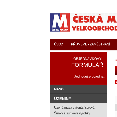
ÚVOD
PŘIJMEME - ZAMĚSTNÁNÍ
OBJEDNÁVKOVÝ
Ú
FORMULÁŘ
Jednoduše objednat
MASO
UZENINY
Uzená masa vařená / syrová
Šunky a šunkové výrobky