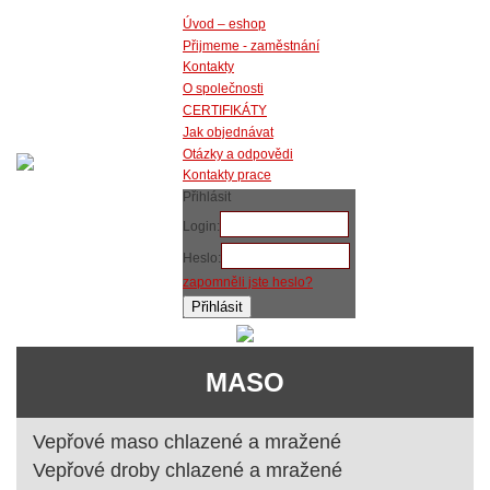
Úvod – eshop
Přijmeme - zaměstnání
Kontakty
O společnosti
CERTIFIKÁTY
Jak objednávat
Otázky a odpovědi
Kontakty prace
Přihlásit
Login:
Heslo:
zapomněli jste heslo?
MASO
Vepřové maso chlazené a mražené
Vepřové droby chlazené a mražené