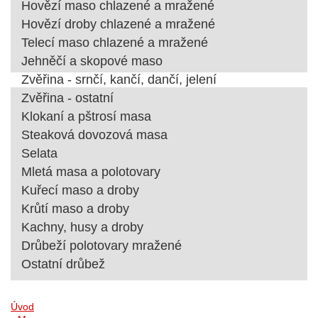
Hovězí maso chlazené a mražené
Hovězí droby chlazené a mražené
Telecí maso chlazené a mražené
Jehněčí a skopové maso
Zvěřina - srnčí, kančí, dančí, jelení
Zvěřina - ostatní
Klokaní a pštrosí masa
Steaková dovozová masa
Selata
Mletá masa a polotovary
Kuřecí maso a droby
Krůtí maso a droby
Kachny, husy a droby
Drůbeží polotovary mražené
Ostatní drůbež
Úvod