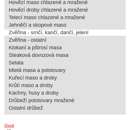
Hovězí maso chlazené a mražené
Hovězí droby chlazené a mražené
Telecí maso chlazené a mražené
Jehněčí a skopové maso
Zvěřina - srnčí, kančí, dančí, jelení
Zvěřina - ostatní
Klokaní a pštrosí masa
Steaková dovozová masa
Selata
Mletá masa a polotovary
Kuřecí maso a droby
Krůtí maso a droby
Kachny, husy a droby
Drůbeží polotovary mražené
Ostatní drůbež
Úvod