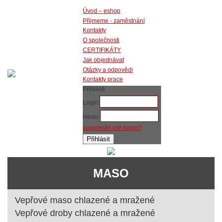
Úvod – eshop
Přijmeme - zaměstnání
Kontakty
O společnosti
CERTIFIKÁTY
Jak objednávat
Otázky a odpovědi
Kontakty prace
Přihlásit
Login:
Heslo:
zapomněli jste heslo?
MASO
Vepřové maso chlazené a mražené
Vepřové droby chlazené a mražené