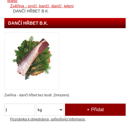
Maso
Zvěřina - srnčí, kančí, dančí, jelení
DANČÍ HŘBET B.K.
DANČÍ HŘBET B.K.
Zveřina - dančí hřbet bez kosti. Zmrazený.
Poznámka k objednávce, upřesňující informace: