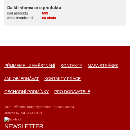
Další informace o produktu
kód produktu
699
doba trvanlivosti
na obalu
PŘIJMEME - ZAMĚSTNÁNÍ
KONTAKTY
MAPA STRÁNEK
JAK OBJEDNÁVAT
KONTAKTY PRACE
OBCHODNÍ PODMÍNKY
PRO DODAVATELE
2026 - všechna práva vyhrazena - Česká Masna
created by:
VIDIA DESIGN
NEWSLETTER