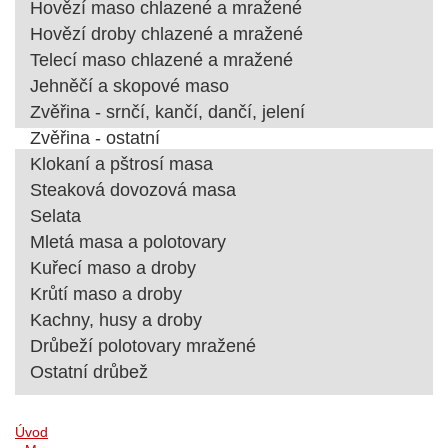
Hovězí maso chlazené a mražené
Hovězí droby chlazené a mražené
Telecí maso chlazené a mražené
Jehněčí a skopové maso
Zvěřina - srnčí, kančí, dančí, jelení
Zvěřina - ostatní
Klokaní a pštrosí masa
Steaková dovozová masa
Selata
Mletá masa a polotovary
Kuřecí maso a droby
Krůtí maso a droby
Kachny, husy a droby
Drůbeží polotovary mražené
Ostatní drůbež
Úvod