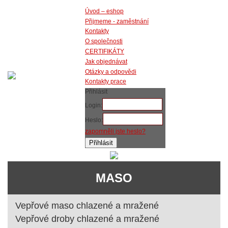
Úvod – eshop
Přijmeme - zaměstnání
Kontakty
O společnosti
CERTIFIKÁTY
Jak objednávat
Otázky a odpovědi
Kontakty prace
Přihlásit
Login:
Heslo:
zapomněli jste heslo?
MASO
Vepřové maso chlazené a mražené
Vepřové droby chlazené a mražené