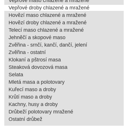
Vepřové maso chlazené a mražené
Vepřové droby chlazené a mražené
Hovězí maso chlazené a mražené
Hovězí droby chlazené a mražené
Telecí maso chlazené a mražené
Jehněčí a skopové maso
Zvěřina - srnčí, kančí, dančí, jelení
Zvěřina - ostatní
Klokaní a pštrosí masa
Steaková dovozová masa
Selata
Mletá masa a polotovary
Kuřecí maso a droby
Krůtí maso a droby
Kachny, husy a droby
Drůbeží polotovary mražené
Ostatní drůbež