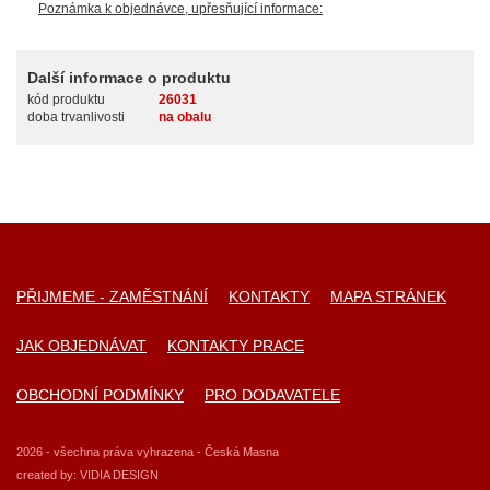
Poznámka k objednávce, upřesňující informace:
Další informace o produktu
kód produktu
26031
doba trvanlivosti
na obalu
PŘIJMEME - ZAMĚSTNÁNÍ
KONTAKTY
MAPA STRÁNEK
JAK OBJEDNÁVAT
KONTAKTY PRACE
OBCHODNÍ PODMÍNKY
PRO DODAVATELE
2026 - všechna práva vyhrazena - Česká Masna
created by:
VIDIA DESIGN