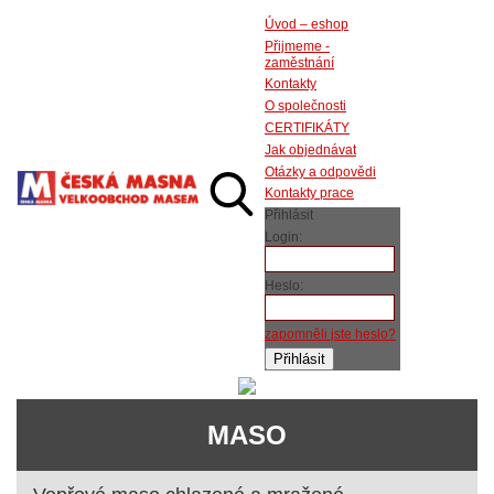
Úvod – eshop
Přijmeme -
zaměstnání
Kontakty
O společnosti
CERTIFIKÁTY
Jak objednávat
Otázky a odpovědi
Kontakty prace
Přihlásit
Login:
Heslo:
zapomněli jste heslo?
MASO