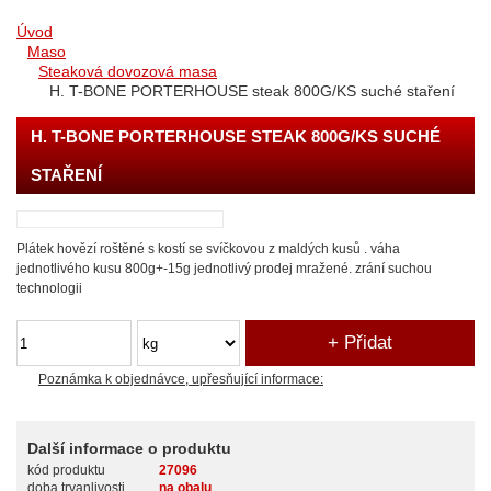
Úvod
Maso
Steaková dovozová masa
H. T-BONE PORTERHOUSE steak 800G/KS suché staření
H. T-BONE PORTERHOUSE STEAK 800G/KS SUCHÉ
STAŘENÍ
Plátek hovězí roštěné s kostí se svíčkovou z maldých kusů . váha
jednotlivého kusu 800g+-15g jednotlivý prodej mražené. zrání suchou
technologii
Poznámka k objednávce, upřesňující informace:
Další informace o produktu
kód produktu
27096
doba trvanlivosti
na obalu