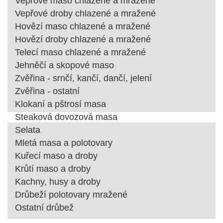
Vepřové maso chlazené a mražené
Vepřové droby chlazené a mražené
Hovězí maso chlazené a mražené
Hovězí droby chlazené a mražené
Telecí maso chlazené a mražené
Jehněčí a skopové maso
Zvěřina - srnčí, kančí, dančí, jelení
Zvěřina - ostatní
Klokaní a pštrosí masa
Steaková dovozová masa
Selata
Mletá masa a polotovary
Kuřecí maso a droby
Krůtí maso a droby
Kachny, husy a droby
Drůbeží polotovary mražené
Ostatní drůbež