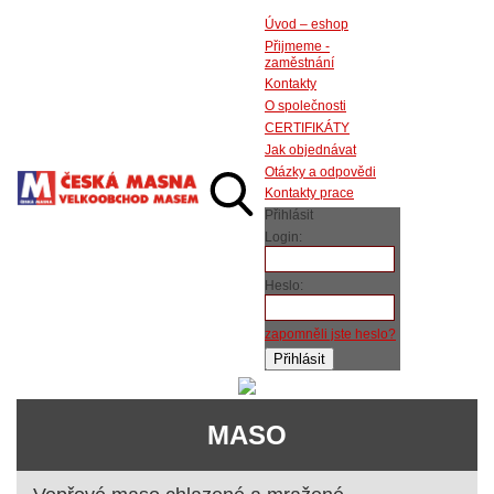
Úvod – eshop
Přijmeme -
zaměstnání
Kontakty
O společnosti
CERTIFIKÁTY
Jak objednávat
Otázky a odpovědi
Kontakty prace
Přihlásit
Login:
Heslo:
zapomněli jste heslo?
MASO