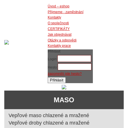
Úvod – eshop
Přijmeme - zaměstnání
Kontakty
O společnosti
CERTIFIKÁTY
Jak objednávat
Otázky a odpovědi
Kontakty prace
Přihlásit
Login:
Heslo:
zapomněli jste heslo?
MASO
Vepřové maso chlazené a mražené
Vepřové droby chlazené a mražené