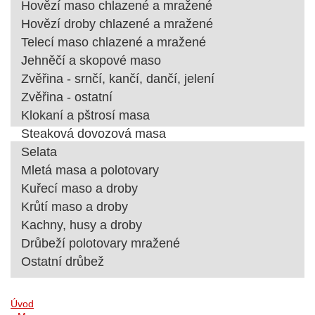
Hovězí maso chlazené a mražené
Hovězí droby chlazené a mražené
Telecí maso chlazené a mražené
Jehněčí a skopové maso
Zvěřina - srnčí, kančí, dančí, jelení
Zvěřina - ostatní
Klokaní a pštrosí masa
Steaková dovozová masa
Selata
Mletá masa a polotovary
Kuřecí maso a droby
Krůtí maso a droby
Kachny, husy a droby
Drůbeží polotovary mražené
Ostatní drůbež
Úvod