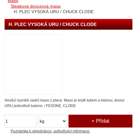
Maso
Steaková dovozová masa
H. PLEC VYSOKÁ URU / CHUCK CLODE
H. PLEC VYSOKÁ URU / CHUCK CLODE
Hovězí vyzrálé zadní maso z plece. Maso je kryté tukem a blánou, dovoz
URU jednotlivě baleno. / FESONE, CLODE
Poznámka k objednávce, upřesňující informace: