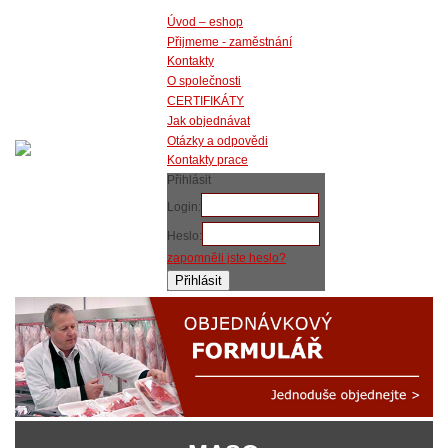
Úvod – eshop
Přijmeme - zaměstnání
Kontakty
O společnosti
CERTIFIKÁTY
Jak objednávat
Otázky a odpovědi
Kontakty prace
Přihlásit
Login:
Heslo:
zapomněli jste heslo?