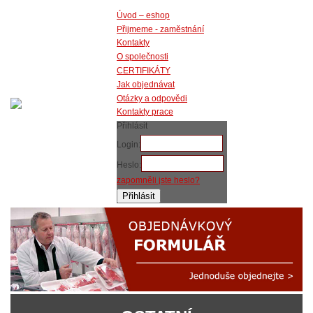
Úvod – eshop
Přijmeme - zaměstnání
Kontakty
O společnosti
CERTIFIKÁTY
Jak objednávat
Otázky a odpovědi
Kontakty prace
Přihlásit
Login:
Heslo:
zapomněli jste heslo?