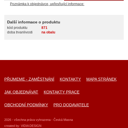
Poznámka k objednávce, upřesňující informace:
Další informace o produktu
kód produktu
871
doba trvanlivosti
na obalu
PŘIJMEME - ZAMĚSTNÁNÍ
KONTAKTY
MAPA STRÁNEK
JAK OBJEDNÁVAT
KONTAKTY PRACE
OBCHODNÍ PODMÍNKY
PRO DODAVATELE
2026 - všechna práva vyhrazena - Česká Masna
created by:
VIDIA DESIGN