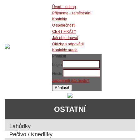
Úvod – eshop
Přijmeme - zaměstnání
Kontakty
O společnosti
CERTIFIKÁTY
Jak objednávat
Otázky a odpovědi
Kontakty prace
Přihlásit
Login:
Heslo:
zapomněli jste heslo?
OSTATNÍ
Lahůdky
Pečivo / Knedlíky