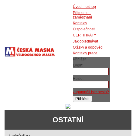
Úvod – eshop
Přijmeme -
zaměstnání
Kontakty
O společnosti
CERTIFIKÁTY
Jak objednávat
Otázky a odpovědi
Kontakty prace
Přihlásit
Login:
Heslo:
zapomněli jste heslo?
OSTATNÍ