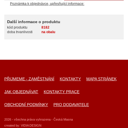
Poznámka k objednávce, upřesňující informace:
Další informace o produktu
kód produktu
8182
doba trvanlivosti
na obalu
PŘIJMEME - ZAMĚSTNÁNÍ
KONTAKTY
MAPA STRÁNEK
JAK OBJEDNÁVAT
KONTAKTY PRACE
OBCHODNÍ PODMÍNKY
PRO DODAVATELE
2026 - všechna práva vyhrazena - Česká Masna
created by:
VIDIA DESIGN