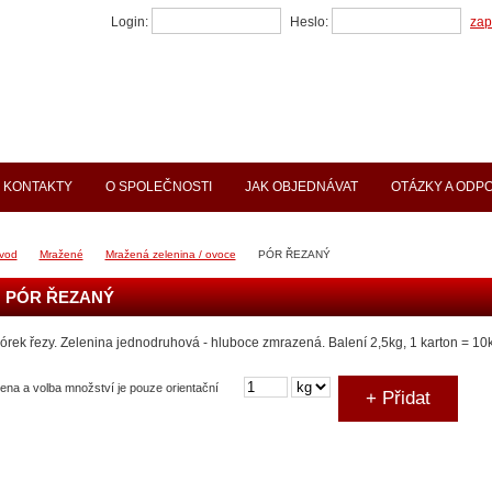
Login:
Heslo:
zap
KONTAKTY
O SPOLEČNOSTI
JAK OBJEDNÁVAT
OTÁZKY A ODP
vod
Mražené
Mražená zelenina / ovoce
PÓR ŘEZANÝ
PÓR ŘEZANÝ
órek řezy. Zelenina jednodruhová - hluboce zmrazená. Balení 2,5kg, 1 karton = 10
ena a volba množství je pouze orientační