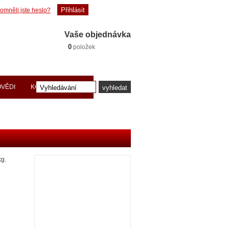
omněli jste heslo?
Vaše objednávka
0
položek
OVĚDI
KONTAKTY PRACE
kg.