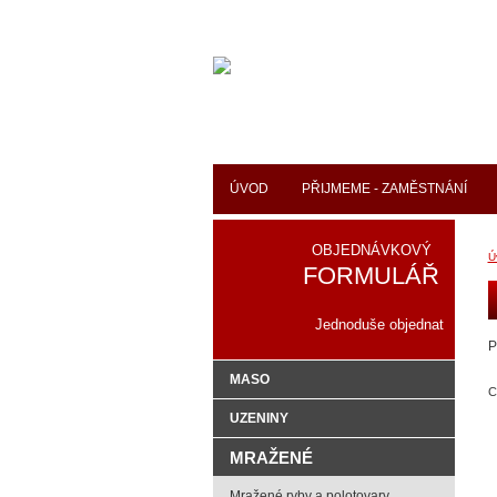
ÚVOD
PŘIJMEME - ZAMĚSTNÁNÍ
OBJEDNÁVKOVÝ
Ú
FORMULÁŘ
Jednoduše objednat
P
MASO
C
UZENINY
MRAŽENÉ
Mražené ryby a polotovary