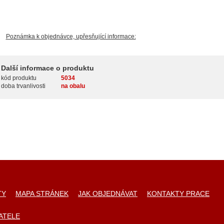
Poznámka k objednávce, upřesňující informace:
Další informace o produktu
kód produktu
5034
doba trvanlivosti
na obalu
TY
MAPA STRÁNEK
JAK OBJEDNÁVAT
KONTAKTY PRACE
ATELE