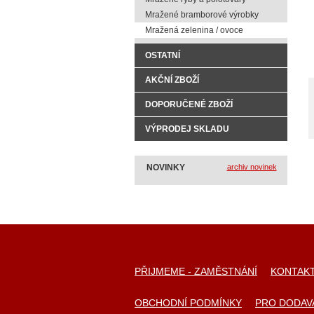
Mražené bramborové výrobky
Mražená zelenina / ovoce
OSTATNÍ
AKČNÍ ZBOŽÍ
DOPORUČENÉ ZBOŽÍ
VÝPRODEJ SKLADU
NOVINKY
archiv novinek
PŘIJMEME - ZAMĚSTNÁNÍ
KONTAK
OBCHODNÍ PODMÍNKY
PRO DODAV