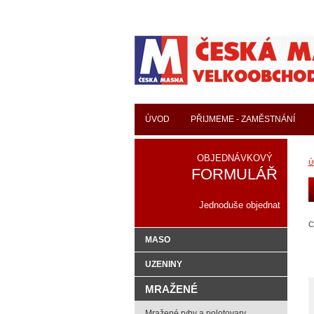
ÚVOD
PŘIJMEME - ZAMĚSTNÁNÍ
OBJEDNÁVKOVÝ
Ú
FORMULÁŘ
Jednoduše objednat
C
MASO
UZENINY
MRAŽENÉ
Mražené ryby a polotovary