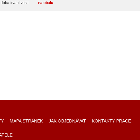
doba trvanlivosti
na obalu
TY
MAPA STRÁNEK
JAK OBJEDNÁVAT
KONTAKTY PRACE
ATELE