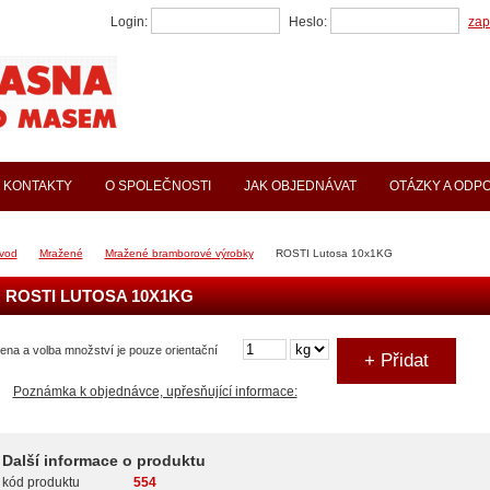
Login:
Heslo:
zap
KONTAKTY
O SPOLEČNOSTI
JAK OBJEDNÁVAT
OTÁZKY A ODP
vod
Mražené
Mražené bramborové výrobky
ROSTI Lutosa 10x1KG
ROSTI LUTOSA 10X1KG
ena a volba množství je pouze orientační
Poznámka k objednávce, upřesňující informace:
Další informace o produktu
kód produktu
554