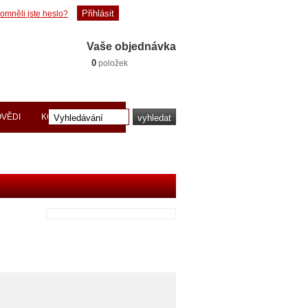
omněli jste heslo?
Vaše objednávka
0
položek
OVĚDI
KONTAKTY PRACE