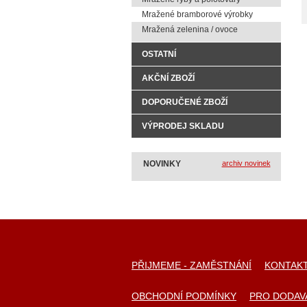
Mražené bramborové výrobky
Mražená zelenina / ovoce
OSTATNÍ
AKČNÍ ZBOŽÍ
DOPORUČENÉ ZBOŽÍ
VÝPRODEJ SKLADU
NOVINKY
archiv novinek
PŘIJMEME - ZAMĚSTNÁNÍ
KONTAK
OBCHODNÍ PODMÍNKY
PRO DODAV